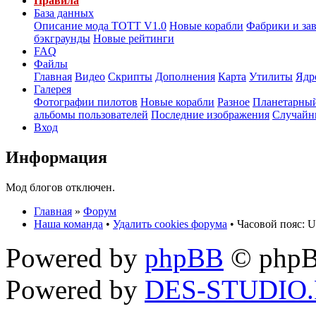
Правила
База данных
Описание мода ТОТТ V1.0
Новые корабли
Фабрики и за
бэкграунды
Новые рейтинги
FAQ
Файлы
Главная
Видео
Скрипты
Дополнения
Карта
Утилиты
Ядр
Галерея
Фотографии пилотов
Новые корабли
Разное
Планетарный
альбомы пользователей
Последние изображения
Случайн
Вход
Информация
Мод блогов отключен.
Главная
»
Форум
Наша команда
•
Удалить cookies форума
• Часовой пояс: U
Powered by
phpBB
© phpB
Powered by
DES-STUDIO