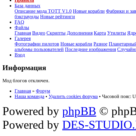
Правила
База данных
Описание мода ТОТТ V1.0
Новые корабли
Фабрики и за
бэкграунды
Новые рейтинги
FAQ
Файлы
Главная
Видео
Скрипты
Дополнения
Карта
Утилиты
Ядр
Галерея
Фотографии пилотов
Новые корабли
Разное
Планетарный
альбомы пользователей
Последние изображения
Случайн
Вход
Информация
Мод блогов отключен.
Главная
»
Форум
Наша команда
•
Удалить cookies форума
• Часовой пояс: U
Powered by
phpBB
© phpB
Powered by
DES-STUDIO