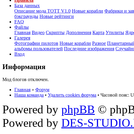
Правила
База данных
Описание мода ТОТТ V1.0
Новые корабли
Фабрики и за
бэкграунды
Новые рейтинги
FAQ
Файлы
Главная
Видео
Скрипты
Дополнения
Карта
Утилиты
Ядр
Галерея
Фотографии пилотов
Новые корабли
Разное
Планетарный
альбомы пользователей
Последние изображения
Случайн
Вход
Информация
Мод блогов отключен.
Главная
»
Форум
Наша команда
•
Удалить cookies форума
• Часовой пояс: U
Powered by
phpBB
© phpB
Powered by
DES-STUDIO