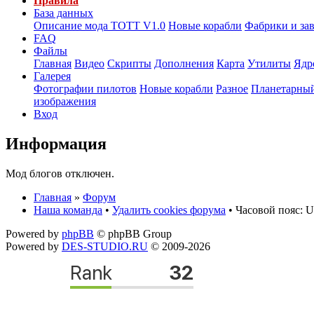
Правила
База данных
Описание мода ТОТТ V1.0
Новые корабли
Фабрики и за
FAQ
Файлы
Главная
Видео
Скрипты
Дополнения
Карта
Утилиты
Ядр
Галерея
Фотографии пилотов
Новые корабли
Разное
Планетарный
изображения
Вход
Информация
Мод блогов отключен.
Главная
»
Форум
Наша команда
•
Удалить cookies форума
• Часовой пояс: U
Powered by
phpBB
© phpBB Group
Powered by
DES-STUDIO.RU
© 2009-2026