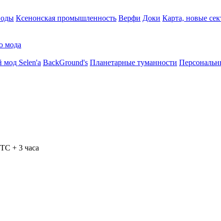
воды
Ксенонская промышленность
Верфи
Доки
Карта, новые сек
о мода
 мод Selen'a
BackGround's
Планетарные туманности
Персональн
TC + 3 часа