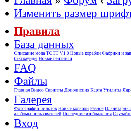
Изменить размер шриф
Правила
База данных
Описание мода ТОТТ V1.0
Новые корабли
Фабрики и за
бэкграунды
Новые рейтинги
FAQ
Файлы
Главная
Видео
Скрипты
Дополнения
Карта
Утилиты
Ядр
Галерея
Фотографии пилотов
Новые корабли
Разное
Планетарный
альбомы пользователей
Последние изображения
Случайн
Вход