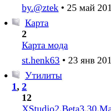
by.@ztek
• 25 май 201
Карта
2
Карта мода
st.henk63
• 23 янв 201
Утилиты
1
,
2
12
XStudio2.Beta3.30.Ma