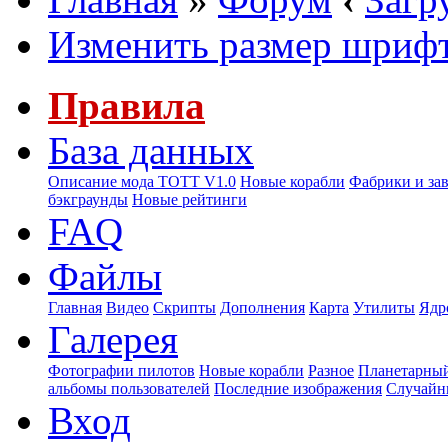
Изменить размер шриф
Правила
База данных
Описание мода ТОТТ V1.0
Новые корабли
Фабрики и за
бэкграунды
Новые рейтинги
FAQ
Файлы
Главная
Видео
Скрипты
Дополнения
Карта
Утилиты
Ядр
Галерея
Фотографии пилотов
Новые корабли
Разное
Планетарный
альбомы пользователей
Последние изображения
Случайн
Вход