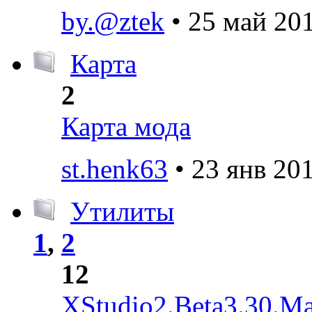
by.@ztek
• 25 май 201
Карта
2
Карта мода
st.henk63
• 23 янв 201
Утилиты
1
,
2
12
XStudio2.Beta3.30.Ma