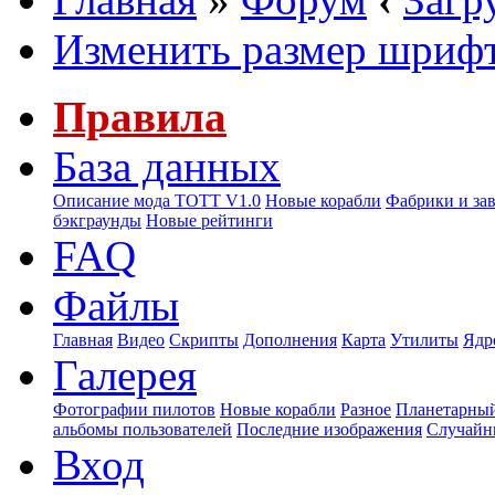
Изменить размер шриф
Правила
База данных
Описание мода ТОТТ V1.0
Новые корабли
Фабрики и за
бэкграунды
Новые рейтинги
FAQ
Файлы
Главная
Видео
Скрипты
Дополнения
Карта
Утилиты
Ядр
Галерея
Фотографии пилотов
Новые корабли
Разное
Планетарный
альбомы пользователей
Последние изображения
Случайн
Вход