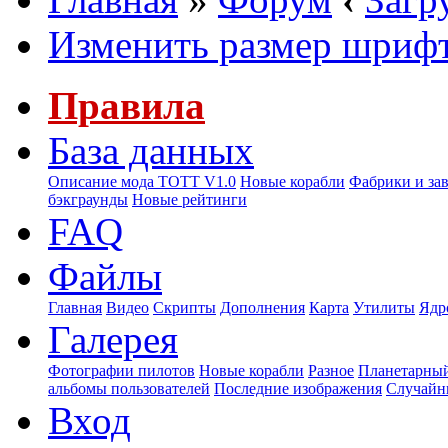
Изменить размер шриф
Правила
База данных
Описание мода ТОТТ V1.0
Новые корабли
Фабрики и за
бэкграунды
Новые рейтинги
FAQ
Файлы
Главная
Видео
Скрипты
Дополнения
Карта
Утилиты
Ядр
Галерея
Фотографии пилотов
Новые корабли
Разное
Планетарный
альбомы пользователей
Последние изображения
Случайн
Вход