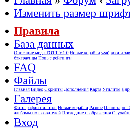
Изменить размер шриф
Правила
База данных
Описание мода ТОТТ V1.0
Новые корабли
Фабрики и за
бэкграунды
Новые рейтинги
FAQ
Файлы
Главная
Видео
Скрипты
Дополнения
Карта
Утилиты
Ядр
Галерея
Фотографии пилотов
Новые корабли
Разное
Планетарный
альбомы пользователей
Последние изображения
Случайн
Вход