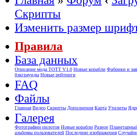
Скрипты
Изменить размер шриф
Правила
База данных
Описание мода ТОТТ V1.0
Новые корабли
Фабрики и за
бэкграунды
Новые рейтинги
FAQ
Файлы
Главная
Видео
Скрипты
Дополнения
Карта
Утилиты
Ядр
Галерея
Фотографии пилотов
Новые корабли
Разное
Планетарный
альбомы пользователей
Последние изображения
Случайн