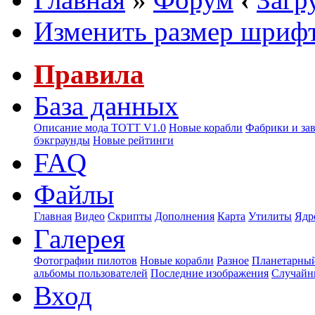
Изменить размер шриф
Правила
База данных
Описание мода ТОТТ V1.0
Новые корабли
Фабрики и за
бэкграунды
Новые рейтинги
FAQ
Файлы
Главная
Видео
Скрипты
Дополнения
Карта
Утилиты
Ядр
Галерея
Фотографии пилотов
Новые корабли
Разное
Планетарный
альбомы пользователей
Последние изображения
Случайн
Вход