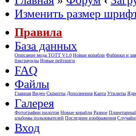
Изменить размер шриф
Правила
База данных
Описание мода ТОТТ V1.0
Новые корабли
Фабрики и за
бэкграунды
Новые рейтинги
FAQ
Файлы
Главная
Видео
Скрипты
Дополнения
Карта
Утилиты
Ядр
Галерея
Фотографии пилотов
Новые корабли
Разное
Планетарный
альбомы пользователей
Последние изображения
Случайн
Вход