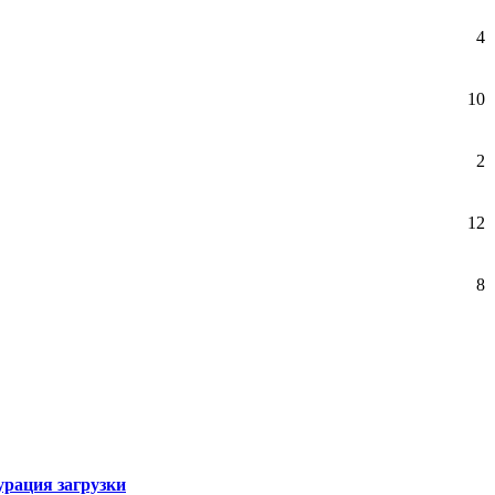
4
10
2
12
8
рация загрузки