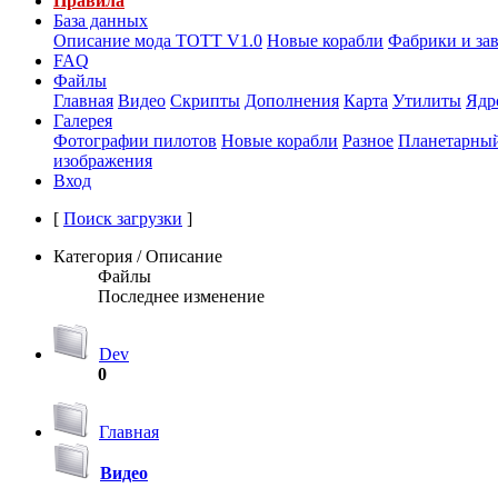
Правила
База данных
Описание мода ТОТТ V1.0
Новые корабли
Фабрики и за
FAQ
Файлы
Главная
Видео
Скрипты
Дополнения
Карта
Утилиты
Ядр
Галерея
Фотографии пилотов
Новые корабли
Разное
Планетарный
изображения
Вход
[
Поиск загрузки
]
Категория / Описание
Файлы
Последнее изменение
Dev
0
Главная
Видео