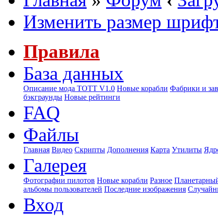
Изменить размер шриф
Правила
База данных
Описание мода ТОТТ V1.0
Новые корабли
Фабрики и за
бэкграунды
Новые рейтинги
FAQ
Файлы
Главная
Видео
Скрипты
Дополнения
Карта
Утилиты
Ядр
Галерея
Фотографии пилотов
Новые корабли
Разное
Планетарный
альбомы пользователей
Последние изображения
Случайн
Вход