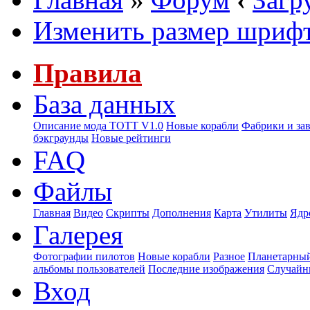
Изменить размер шриф
Правила
База данных
Описание мода ТОТТ V1.0
Новые корабли
Фабрики и за
бэкграунды
Новые рейтинги
FAQ
Файлы
Главная
Видео
Скрипты
Дополнения
Карта
Утилиты
Ядр
Галерея
Фотографии пилотов
Новые корабли
Разное
Планетарный
альбомы пользователей
Последние изображения
Случайн
Вход