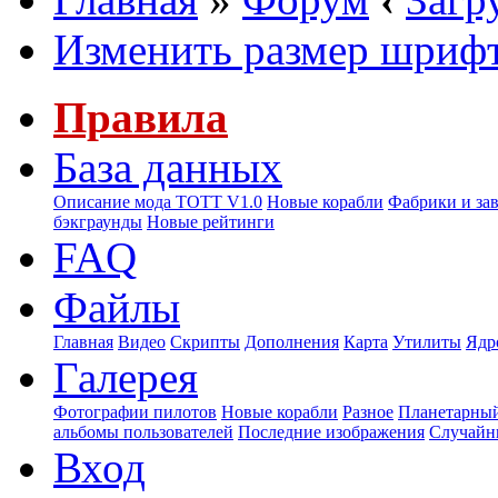
Изменить размер шриф
Правила
База данных
Описание мода ТОТТ V1.0
Новые корабли
Фабрики и за
бэкграунды
Новые рейтинги
FAQ
Файлы
Главная
Видео
Скрипты
Дополнения
Карта
Утилиты
Ядр
Галерея
Фотографии пилотов
Новые корабли
Разное
Планетарный
альбомы пользователей
Последние изображения
Случайн
Вход