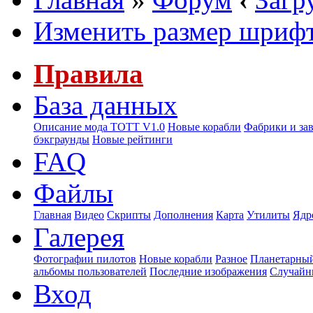
Изменить размер шриф
Правила
База данных
Описание мода ТОТТ V1.0
Новые корабли
Фабрики и за
бэкграунды
Новые рейтинги
FAQ
Файлы
Главная
Видео
Скрипты
Дополнения
Карта
Утилиты
Ядр
Галерея
Фотографии пилотов
Новые корабли
Разное
Планетарный
альбомы пользователей
Последние изображения
Случайн
Вход