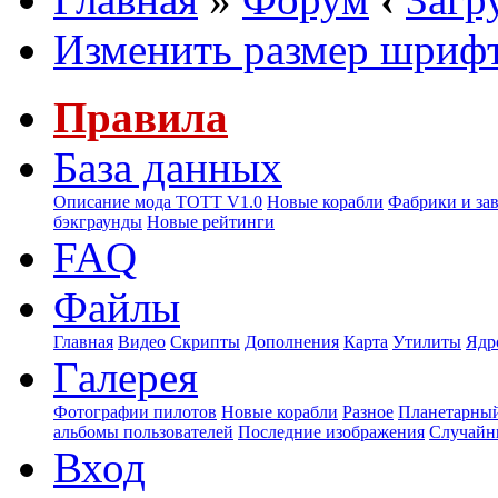
Изменить размер шриф
Правила
База данных
Описание мода ТОТТ V1.0
Новые корабли
Фабрики и за
бэкграунды
Новые рейтинги
FAQ
Файлы
Главная
Видео
Скрипты
Дополнения
Карта
Утилиты
Ядр
Галерея
Фотографии пилотов
Новые корабли
Разное
Планетарный
альбомы пользователей
Последние изображения
Случайн
Вход