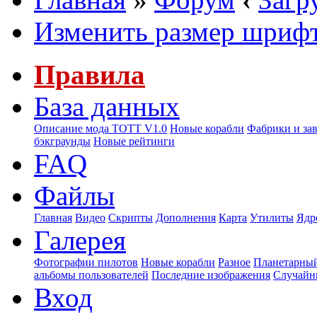
Изменить размер шриф
Правила
База данных
Описание мода ТОТТ V1.0
Новые корабли
Фабрики и за
бэкграунды
Новые рейтинги
FAQ
Файлы
Главная
Видео
Скрипты
Дополнения
Карта
Утилиты
Ядр
Галерея
Фотографии пилотов
Новые корабли
Разное
Планетарный
альбомы пользователей
Последние изображения
Случайн
Вход