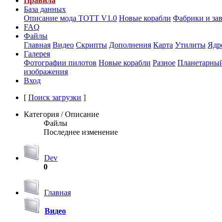
Правила
База данных
Описание мода ТОТТ V1.0
Новые корабли
Фабрики и за
FAQ
Файлы
Главная
Видео
Скрипты
Дополнения
Карта
Утилиты
Ядр
Галерея
Фотографии пилотов
Новые корабли
Разное
Планетарный
изображения
Вход
[
Поиск загрузки
]
Категория / Описание
Файлы
Последнее изменение
Dev
0
Главная
Видео