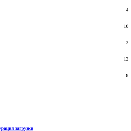
4
10
2
12
8
рация загрузки