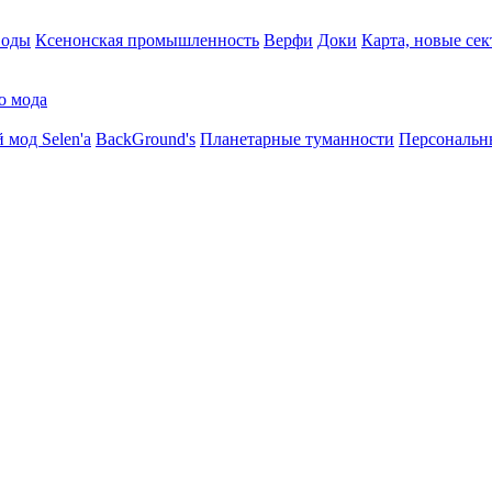
воды
Ксенонская промышленность
Верфи
Доки
Карта, новые сек
о мода
 мод Selen'a
BackGround's
Планетарные туманности
Персональн