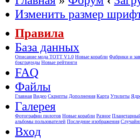
Изменить размер шриф
Правила
База данных
Описание мода ТОТТ V1.0
Новые корабли
Фабрики и за
бэкграунды
Новые рейтинги
FAQ
Файлы
Главная
Видео
Скрипты
Дополнения
Карта
Утилиты
Ядр
Галерея
Фотографии пилотов
Новые корабли
Разное
Планетарный
альбомы пользователей
Последние изображения
Случайн
Вход