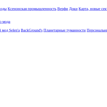
воды
Ксенонская промышленность
Верфи
Доки
Карта, новые сек
о мода
 мод Selen'a
BackGround's
Планетарные туманности
Персональн