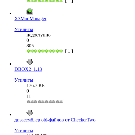
[ 1 ]
X3ModManager
Утилиты
недоступно
0
805
[ 1 ]
DBOX2_1.13
Утилиты
176.7 КБ
0
11
дизасемблер obj-файлов от CheckerTwo
Утилиты