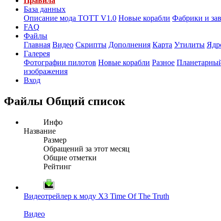
Правила
База данных
Описание мода ТОТТ V1.0
Новые корабли
Фабрики и за
FAQ
Файлы
Главная
Видео
Скрипты
Дополнения
Карта
Утилиты
Ядр
Галерея
Фотографии пилотов
Новые корабли
Разное
Планетарный
изображения
Вход
Файлы Общий список
Инфо
Название
Размер
Обращений за этот месяц
Общие отметки
Рейтинг
Видеотрейлер к моду X3 Time Of The Truth
Видео