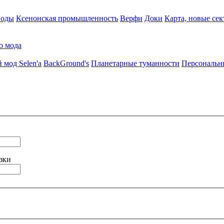
воды
Ксенонская промышленность
Верфи
Доки
Карта, новые сек
о мода
 мод Selen'a
BackGround's
Планетарные туманности
Персональн
зки