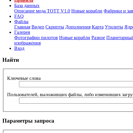
Правила
База данных
Описание мода ТОТТ V1.0
Новые корабли
Фабрики и за
FAQ
Файлы
Главная
Видео
Скрипты
Дополнения
Карта
Утилиты
Ядр
Галерея
Фотографии пилотов
Новые корабли
Разное
Планетарный
изображения
Вход
Найти
Ключевые слова
Пользователей, выложивших файлы, либо изменивших загру
Параметры запроса