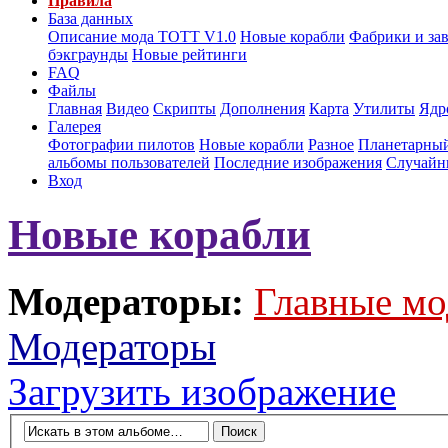
Правила
База данных
Описание мода ТОТТ V1.0
Новые корабли
Фабрики и за
бэкграунды
Новые рейтинги
FAQ
Файлы
Главная
Видео
Скрипты
Дополнения
Карта
Утилиты
Ядр
Галерея
Фотографии пилотов
Новые корабли
Разное
Планетарный
альбомы пользователей
Последние изображения
Случайн
Вход
Новые корабли
Модераторы:
Главные мо
Модераторы
Загрузить изображение