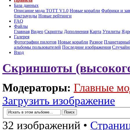
Правила
База данных
Описание мода ТОТТ V1.0
Новые корабли
Фабрики и за
бэкграунды
Новые рейтинги
FAQ
Файлы
Главная
Видео
Скрипты
Дополнения
Карта
Утилиты
Ядр
Галерея
Фотографии пилотов
Новые корабли
Разное
Планетарный
альбомы пользователей
Последние изображения
Случайн
Вход
Скриншоты (высокого
Модераторы:
Главные мо
Загрузить изображение
32 изображений •
Страни