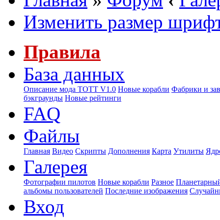
Изменить размер шриф
Правила
База данных
Описание мода ТОТТ V1.0
Новые корабли
Фабрики и за
бэкграунды
Новые рейтинги
FAQ
Файлы
Главная
Видео
Скрипты
Дополнения
Карта
Утилиты
Ядр
Галерея
Фотографии пилотов
Новые корабли
Разное
Планетарный
альбомы пользователей
Последние изображения
Случайн
Вход