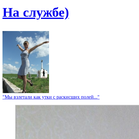
На службе)
"Мы взлетали как утки с раскисших полей..."