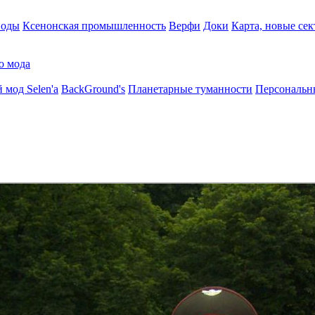
воды
Ксенонская промышленность
Верфи
Доки
Карта, новые сек
о мода
 мод Selen'a
BackGround's
Планетарные туманности
Персональн