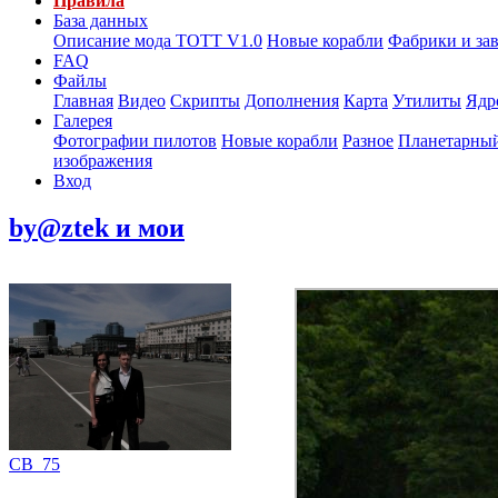
Правила
База данных
Описание мода ТОТТ V1.0
Новые корабли
Фабрики и за
FAQ
Файлы
Главная
Видео
Скрипты
Дополнения
Карта
Утилиты
Ядр
Галерея
Фотографии пилотов
Новые корабли
Разное
Планетарный
изображения
Вход
by@ztek и мои
СВ_75