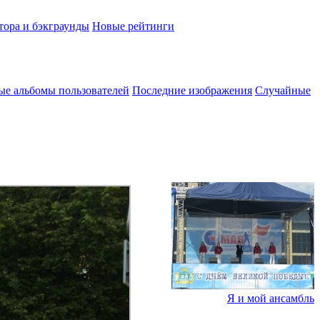
тора и бэкграунды
Новые рейтинги
ые альбомы пользователей
Последние изображения
Случайные
Я и мой ансамбль