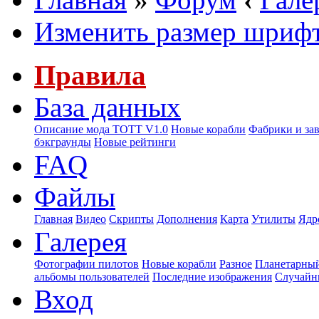
Изменить размер шриф
Правила
База данных
Описание мода ТОТТ V1.0
Новые корабли
Фабрики и за
бэкграунды
Новые рейтинги
FAQ
Файлы
Главная
Видео
Скрипты
Дополнения
Карта
Утилиты
Ядр
Галерея
Фотографии пилотов
Новые корабли
Разное
Планетарный
альбомы пользователей
Последние изображения
Случайн
Вход