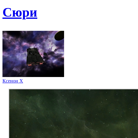
Сюри
Ксенон Х