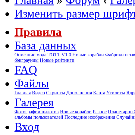
Изменить размер шриф
Правила
База данных
Описание мода ТОТТ V1.0
Новые корабли
Фабрики и за
бэкграунды
Новые рейтинги
FAQ
Файлы
Главная
Видео
Скрипты
Дополнения
Карта
Утилиты
Ядр
Галерея
Фотографии пилотов
Новые корабли
Разное
Планетарный
альбомы пользователей
Последние изображения
Случайн
Вход