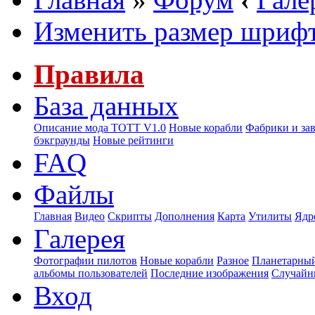
Изменить размер шриф
Правила
База данных
Описание мода ТОТТ V1.0
Новые корабли
Фабрики и за
бэкграунды
Новые рейтинги
FAQ
Файлы
Главная
Видео
Скрипты
Дополнения
Карта
Утилиты
Ядр
Галерея
Фотографии пилотов
Новые корабли
Разное
Планетарный
альбомы пользователей
Последние изображения
Случайн
Вход