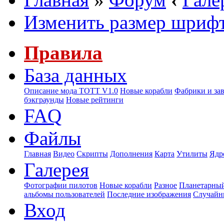
Изменить размер шриф
Правила
База данных
Описание мода ТОТТ V1.0
Новые корабли
Фабрики и за
бэкграунды
Новые рейтинги
FAQ
Файлы
Главная
Видео
Скрипты
Дополнения
Карта
Утилиты
Ядр
Галерея
Фотографии пилотов
Новые корабли
Разное
Планетарный
альбомы пользователей
Последние изображения
Случайн
Вход