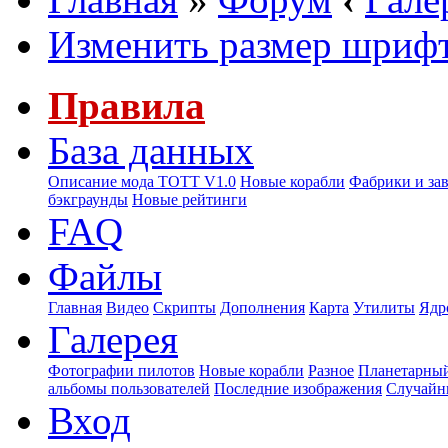
Изменить размер шриф
Правила
База данных
Описание мода ТОТТ V1.0
Новые корабли
Фабрики и за
бэкграунды
Новые рейтинги
FAQ
Файлы
Главная
Видео
Скрипты
Дополнения
Карта
Утилиты
Ядр
Галерея
Фотографии пилотов
Новые корабли
Разное
Планетарный
альбомы пользователей
Последние изображения
Случайн
Вход