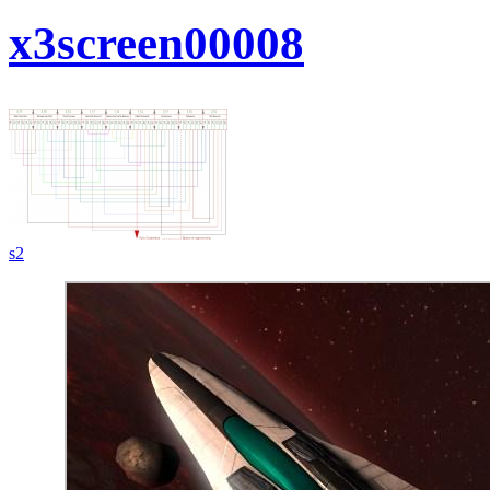
x3screen00008
s2