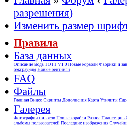
разрешения)
Изменить размер шриф
Правила
База данных
Описание мода ТОТТ V1.0
Новые корабли
Фабрики и за
бэкграунды
Новые рейтинги
FAQ
Файлы
Главная
Видео
Скрипты
Дополнения
Карта
Утилиты
Ядр
Галерея
Фотографии пилотов
Новые корабли
Разное
Планетарный
альбомы пользователей
Последние изображения
Случайн