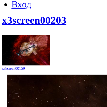
Вход
x3screen00203
x3screen00159