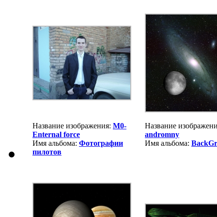
Название изображения:
M0-
Название изображени
Enternal force
andromny
Имя альбома:
Фотографии
Имя альбома:
BackGr
пилотов