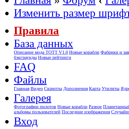
Изменить размер шриф
Правила
База данных
Описание мода ТОТТ V1.0
Новые корабли
Фабрики и за
бэкграунды
Новые рейтинги
FAQ
Файлы
Главная
Видео
Скрипты
Дополнения
Карта
Утилиты
Ядр
Галерея
Фотографии пилотов
Новые корабли
Разное
Планетарный
альбомы пользователей
Последние изображения
Случайн
Вход