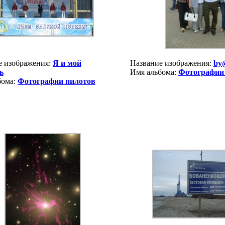
е изображения:
Я и мой
Название изображения:
by
ь
Имя альбома:
Фотографии
бома:
Фотографии пилотов