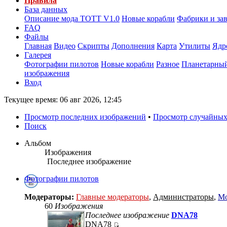
Правила
База данных
Описание мода ТОТТ V1.0
Новые корабли
Фабрики и за
FAQ
Файлы
Главная
Видео
Скрипты
Дополнения
Карта
Утилиты
Ядр
Галерея
Фотографии пилотов
Новые корабли
Разное
Планетарный
изображения
Вход
Текущее время: 06 авг 2026, 12:45
Просмотр последних изображений
•
Просмотр случайных
Поиск
Альбом
Изображения
Последнее изображение
Фотографии пилотов
Модераторы:
Главные модераторы
,
Администраторы
,
Мо
60
Изображения
Последнее изображение
DNA78
DNA78