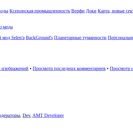
воды
Ксенонская промышленность
Верфи
Доки
Карта, новые сек
о мода
 мод Selen'a
BackGround's
Планетарные туманности
Персональн
 изображений
•
Просмотр последних комментариев
•
Просмотр 
дераторы
,
Dev
,
AMT Developer