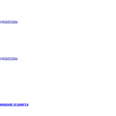
дераторы
дераторы
онами планета