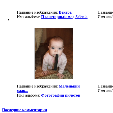
Название изображения:
Венера
Названи
Имя альбома:
Планетарный мод Selen'a
Имя аль
Название изображения:
Маленький
Названи
хаак...
Имя аль
Имя альбома:
Фотографии пилотов
Последние комментарии