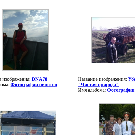
е изображения:
DNA78
Название изображения:
Уб
бома:
Фотографии пилотов
"Чистая природа"
Имя альбома:
Фотографии