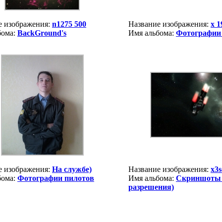
е изображения:
n1275 500
Название изображения:
x 1
бома:
BackGround's
Имя альбома:
Фотографии
е изображения:
На службе)
Название изображения:
x3s
бома:
Фотографии пилотов
Имя альбома:
Скриншоты 
разрешения)