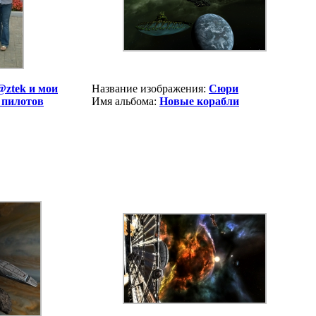
@ztek и мои
Название изображения:
Сюри
 пилотов
Имя альбома:
Новые корабли