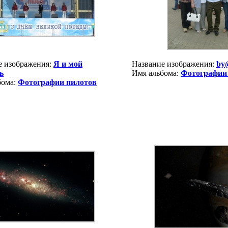
е изображения:
Я и мой
Название изображения:
by
ь
Имя альбома:
Фотографии
бома:
Фотографии пилотов