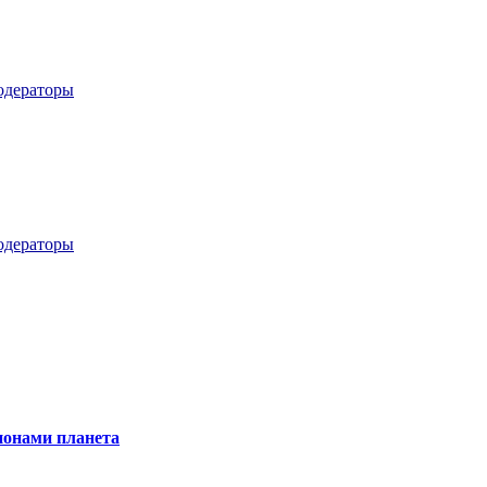
дераторы
дераторы
онами планета