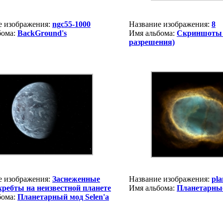
е изображения:
ngc55-1000
Название изображения:
8
бома:
BackGround's
Имя альбома:
Скриншоты 
разрешения)
е изображения:
Заснеженные
Название изображения:
pla
хребты на неизвестной планете
Имя альбома:
Планетарны
бома:
Планетарный мод Selen'a