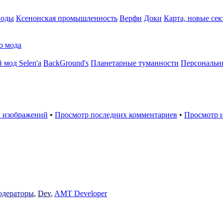
воды
Ксенонская промышленность
Верфи
Доки
Карта, новые сек
о мода
 мод Selen'a
BackGround's
Планетарные туманности
Персональн
 изображений
•
Просмотр последних комментариев
•
Просмотр 
дераторы
,
Dev
,
AMT Developer