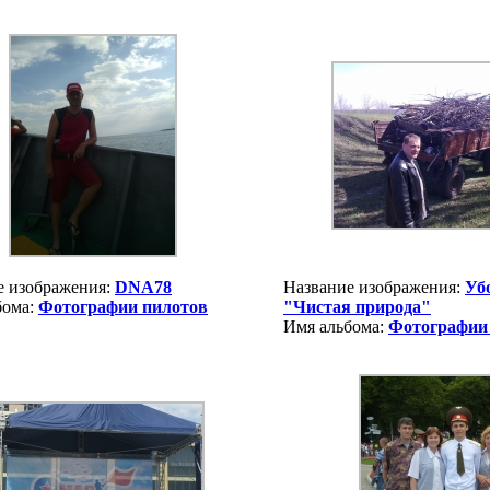
е изображения:
DNA78
Название изображения:
Уб
бома:
Фотографии пилотов
"Чистая природа"
Имя альбома:
Фотографии