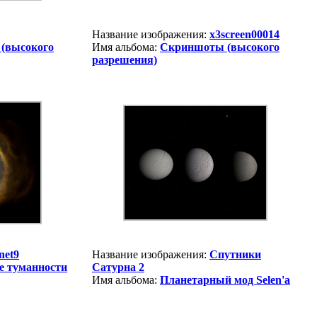
Название изображения:
x3screen00014
(высокого
Имя альбома:
Скриншоты (высокого
разрешения)
net9
Название изображения:
Спутники
е туманности
Сатурна 2
Имя альбома:
Планетарный мод Selen'a