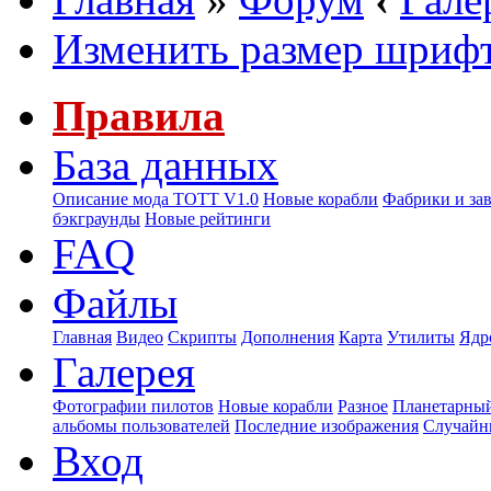
Изменить размер шриф
Правила
База данных
Описание мода ТОТТ V1.0
Новые корабли
Фабрики и за
бэкграунды
Новые рейтинги
FAQ
Файлы
Главная
Видео
Скрипты
Дополнения
Карта
Утилиты
Ядр
Галерея
Фотографии пилотов
Новые корабли
Разное
Планетарный
альбомы пользователей
Последние изображения
Случайн
Вход