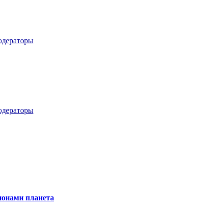
дераторы
дераторы
онами планета