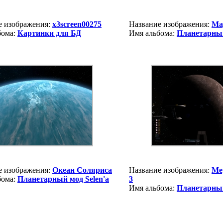
е изображения:
x3screen00275
Название изображения:
Ма
бома:
Картинки для БД
Имя альбома:
Планетарный
е изображения:
Океан Соляриса
Название изображения:
Ме
бома:
Планетарный мод Selen'a
3
Имя альбома:
Планетарный