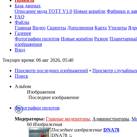
Правила
База данных
Описание мода ТОТТ V1.0
Новые корабли
Фабрики и за
FAQ
Файлы
Главная
Видео
Скрипты
Дополнения
Карта
Утилиты
Ядр
Галерея
Фотографии пилотов
Новые корабли
Разное
Планетарный
изображения
Вход
Текущее время: 06 авг 2026, 05:40
Просмотр последних изображений
•
Просмотр случайных
Поиск
Альбом
Изображения
Последнее изображение
Фотографии пилотов
Модераторы:
Главные модераторы
,
Администраторы
,
Мо
60
Изображения
Последнее изображение
DNA78
DNA78