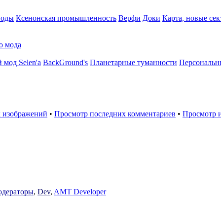
воды
Ксенонская промышленность
Верфи
Доки
Карта, новые сек
о мода
 мод Selen'a
BackGround's
Планетарные туманности
Персональн
 изображений
•
Просмотр последних комментариев
•
Просмотр 
дераторы
,
Dev
,
AMT Developer