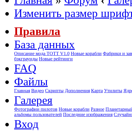
Изменить размер шриф
Правила
База данных
Описание мода ТОТТ V1.0
Новые корабли
Фабрики и за
бэкграунды
Новые рейтинги
FAQ
Файлы
Главная
Видео
Скрипты
Дополнения
Карта
Утилиты
Ядр
Галерея
Фотографии пилотов
Новые корабли
Разное
Планетарный
альбомы пользователей
Последние изображения
Случайн
Вход