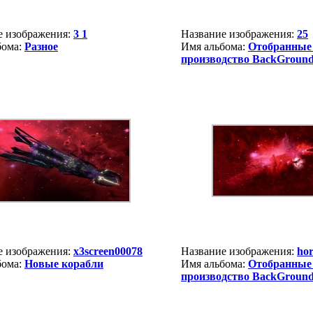
е изображения:
3 1
Название изображения:
25
бома:
Разное
Имя альбома:
Отобранные
производство BackGround
е изображения:
x3screen00078
Название изображения:
hor
бома:
Новые корабли
Имя альбома:
Отобранные
производство BackGround