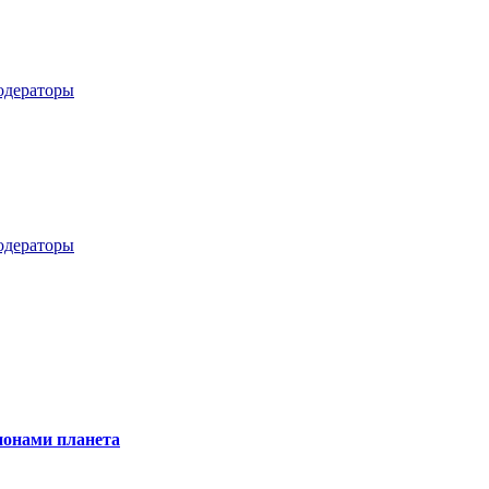
дераторы
дераторы
онами планета