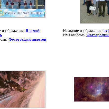
е изображения:
Я и мой
Название изображения:
by
ь
Имя альбома:
Фотографии
бома:
Фотографии пилотов