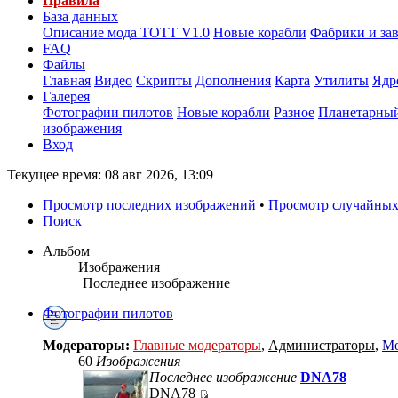
Правила
База данных
Описание мода ТОТТ V1.0
Новые корабли
Фабрики и за
FAQ
Файлы
Главная
Видео
Скрипты
Дополнения
Карта
Утилиты
Ядр
Галерея
Фотографии пилотов
Новые корабли
Разное
Планетарный
изображения
Вход
Текущее время: 08 авг 2026, 13:09
Просмотр последних изображений
•
Просмотр случайных
Поиск
Альбом
Изображения
Последнее изображение
Фотографии пилотов
Модераторы:
Главные модераторы
,
Администраторы
,
Мо
60
Изображения
Последнее изображение
DNA78
DNA78