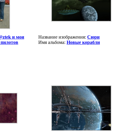
@ztek и мои
Название изображения:
Сюри
 пилотов
Имя альбома:
Новые корабли