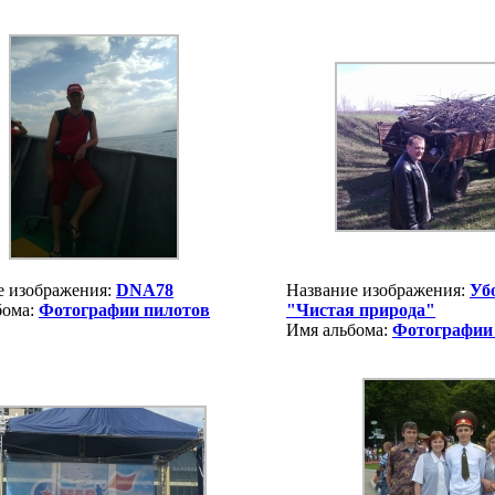
е изображения:
DNA78
Название изображения:
Уб
бома:
Фотографии пилотов
"Чистая природа"
Имя альбома:
Фотографии