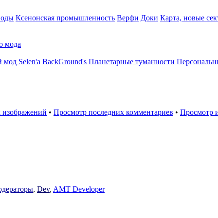
воды
Ксенонская промышленность
Верфи
Доки
Карта, новые сек
о мода
 мод Selen'a
BackGround's
Планетарные туманности
Персональн
 изображений
•
Просмотр последних комментариев
•
Просмотр 
дераторы
,
Dev
,
AMT Developer