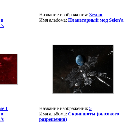
Название изображения:
Земля
 в
Имя альбома:
Планетарный мод Selen'a
's
se 1
Название изображения:
5
 в
Имя альбома:
Скриншоты (высокого
's
разрешения)