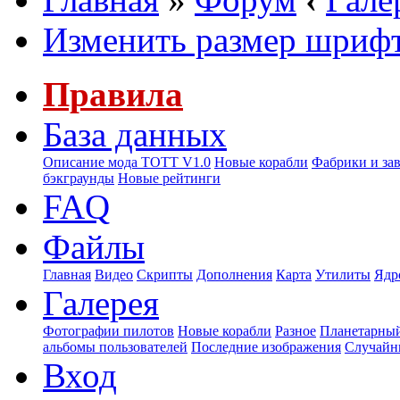
Изменить размер шриф
Правила
База данных
Описание мода ТОТТ V1.0
Новые корабли
Фабрики и за
бэкграунды
Новые рейтинги
FAQ
Файлы
Главная
Видео
Скрипты
Дополнения
Карта
Утилиты
Ядр
Галерея
Фотографии пилотов
Новые корабли
Разное
Планетарный
альбомы пользователей
Последние изображения
Случайн
Вход