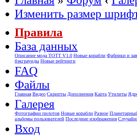
Изменить размер шриф
Правила
База данных
Описание мода ТОТТ V1.0
Новые корабли
Фабрики и за
бэкграунды
Новые рейтинги
FAQ
Файлы
Главная
Видео
Скрипты
Дополнения
Карта
Утилиты
Ядр
Галерея
Фотографии пилотов
Новые корабли
Разное
Планетарный
альбомы пользователей
Последние изображения
Случайн
Вход