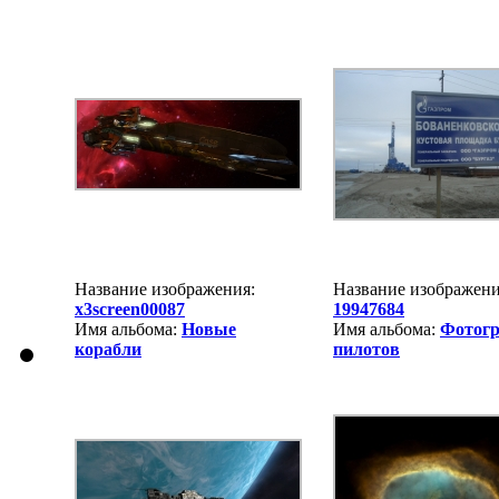
Название изображения:
Название изображен
x3screen00087
19947684
Имя альбома:
Новые
Имя альбома:
Фотог
корабли
пилотов