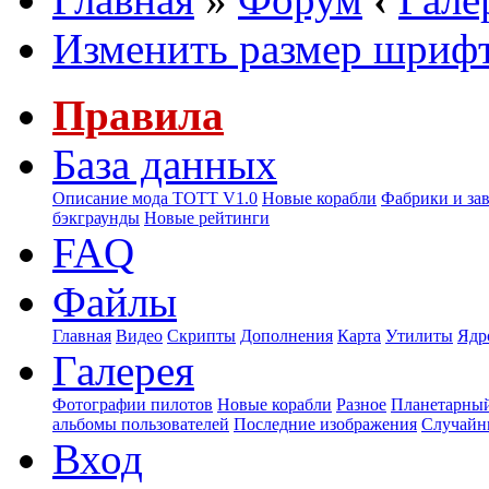
Изменить размер шриф
Правила
База данных
Описание мода ТОТТ V1.0
Новые корабли
Фабрики и за
бэкграунды
Новые рейтинги
FAQ
Файлы
Главная
Видео
Скрипты
Дополнения
Карта
Утилиты
Ядр
Галерея
Фотографии пилотов
Новые корабли
Разное
Планетарный
альбомы пользователей
Последние изображения
Случайн
Вход