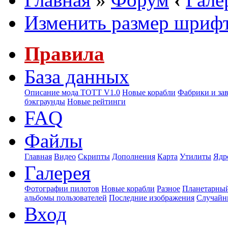
Изменить размер шриф
Правила
База данных
Описание мода ТОТТ V1.0
Новые корабли
Фабрики и за
бэкграунды
Новые рейтинги
FAQ
Файлы
Главная
Видео
Скрипты
Дополнения
Карта
Утилиты
Ядр
Галерея
Фотографии пилотов
Новые корабли
Разное
Планетарный
альбомы пользователей
Последние изображения
Случайн
Вход