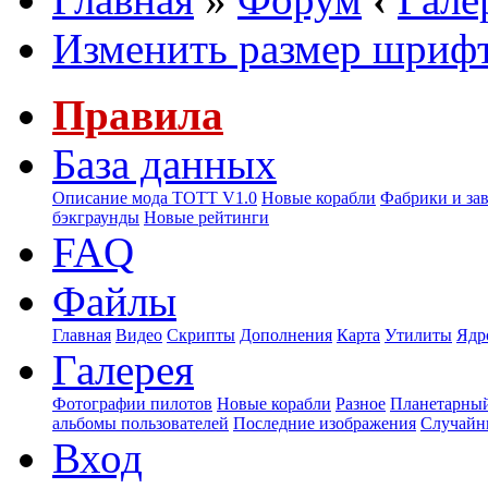
Изменить размер шриф
Правила
База данных
Описание мода ТОТТ V1.0
Новые корабли
Фабрики и за
бэкграунды
Новые рейтинги
FAQ
Файлы
Главная
Видео
Скрипты
Дополнения
Карта
Утилиты
Ядр
Галерея
Фотографии пилотов
Новые корабли
Разное
Планетарный
альбомы пользователей
Последние изображения
Случайн
Вход