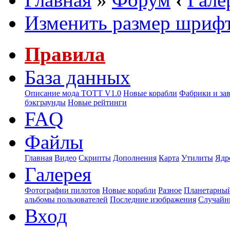
Изменить размер шриф
Правила
База данных
Описание мода ТОТТ V1.0
Новые корабли
Фабрики и за
бэкграунды
Новые рейтинги
FAQ
Файлы
Главная
Видео
Скрипты
Дополнения
Карта
Утилиты
Ядр
Галерея
Фотографии пилотов
Новые корабли
Разное
Планетарный
альбомы пользователей
Последние изображения
Случайн
Вход