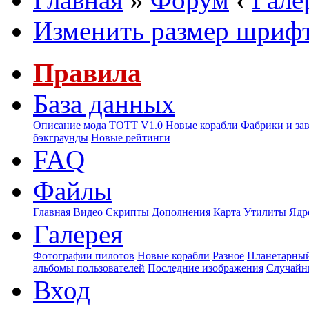
Изменить размер шриф
Правила
База данных
Описание мода ТОТТ V1.0
Новые корабли
Фабрики и за
бэкграунды
Новые рейтинги
FAQ
Файлы
Главная
Видео
Скрипты
Дополнения
Карта
Утилиты
Ядр
Галерея
Фотографии пилотов
Новые корабли
Разное
Планетарный
альбомы пользователей
Последние изображения
Случайн
Вход