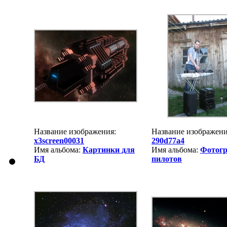
Название изображения:
Название изображен
x3screen00031
290d77a4
Имя альбома:
Картинки для
Имя альбома:
Фотог
БД
пилотов