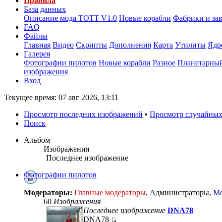
Правила
База данных
Описание мода ТОТТ V1.0
Новые корабли
Фабрики и за
FAQ
Файлы
Главная
Видео
Скрипты
Дополнения
Карта
Утилиты
Ядр
Галерея
Фотографии пилотов
Новые корабли
Разное
Планетарный
изображения
Вход
Текущее время: 07 авг 2026, 13:11
Просмотр последних изображений
•
Просмотр случайных
Поиск
Альбом
Изображения
Последнее изображение
Фотографии пилотов
Модераторы:
Главные модераторы
,
Администраторы
,
Мо
60
Изображения
Последнее изображение
DNA78
DNA78