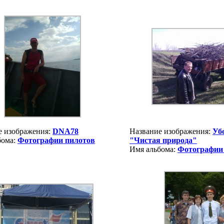
е изображения:
DNA78
Название изображения:
Уб
бома:
Фотографии пилотов
"Чистая природа"
Имя альбома:
Фотографии