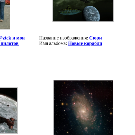
@ztek и мои
Название изображения:
Сюри
 пилотов
Имя альбома:
Новые корабли