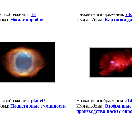
е изображения:
10
Название изображения:
x3s
бома:
Новые корабли
Имя альбома:
Картинки д
е изображения:
planet2
Название изображения:
a1
бома:
Планетарные туманности
Имя альбома:
Отобранные
производство BackGround