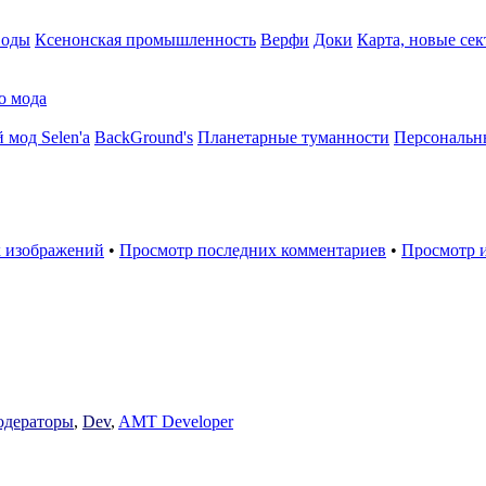
воды
Ксенонская промышленность
Верфи
Доки
Карта, новые сек
о мода
 мод Selen'a
BackGround's
Планетарные туманности
Персональн
 изображений
•
Просмотр последних комментариев
•
Просмотр 
дераторы
,
Dev
,
AMT Developer