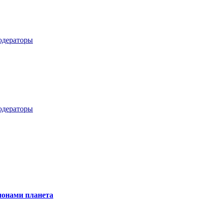
дераторы
дераторы
онами планета