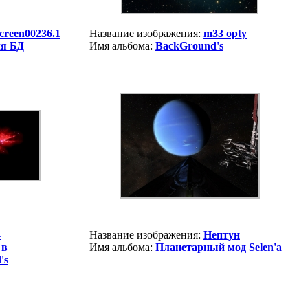
creen00236.1
Название изображения:
m33 opty
ля БД
Имя альбома:
BackGround's
4
Название изображения:
Нептун
 в
Имя альбома:
Планетарный мод Selen'a
's