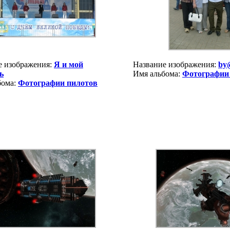
е изображения:
Я и мой
Название изображения:
by
ь
Имя альбома:
Фотографии
бома:
Фотографии пилотов