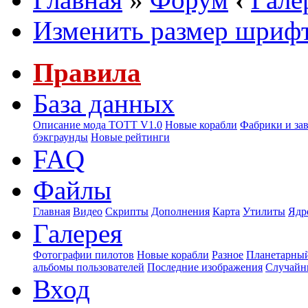
Изменить размер шриф
Правила
База данных
Описание мода ТОТТ V1.0
Новые корабли
Фабрики и за
бэкграунды
Новые рейтинги
FAQ
Файлы
Главная
Видео
Скрипты
Дополнения
Карта
Утилиты
Ядр
Галерея
Фотографии пилотов
Новые корабли
Разное
Планетарный
альбомы пользователей
Последние изображения
Случайн
Вход