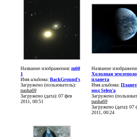
Название изображения:
m60
Название изображени
1
Холодная землеподо
Имя альбома:
BackGround's
планета
Загружено (пользователь):
Имя альбома:
Плане
pasha69
мод Selen'a
Загружено (дата): 07 фев
Загружено (пользоват
2011, 00:51
pasha69
Загружено (дата): 07 
2011, 00:24