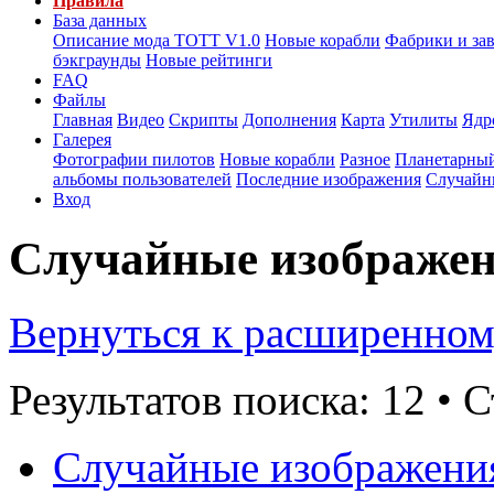
Правила
База данных
Описание мода ТОТТ V1.0
Новые корабли
Фабрики и за
бэкграунды
Новые рейтинги
FAQ
Файлы
Главная
Видео
Скрипты
Дополнения
Карта
Утилиты
Ядр
Галерея
Фотографии пилотов
Новые корабли
Разное
Планетарный
альбомы пользователей
Последние изображения
Случайн
Вход
Случайные изображе
Вернуться к расширенном
Результатов поиска: 12 •
Случайные изображени